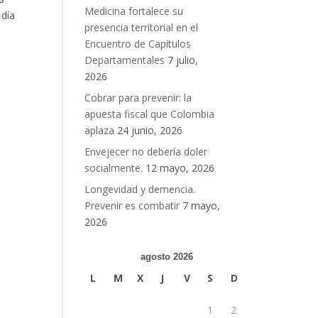
Medicina fortalece su
 día
presencia territorial en el
Encuentro de Capítulos
Departamentales
7 julio,
2026
Cobrar para prevenir: la
apuesta fiscal que Colombia
aplaza
24 junio, 2026
Envejecer no debería doler
socialmente.
12 mayo, 2026
Longevidad y demencia.
Prevenir es combatir
7 mayo,
2026
agosto 2026
L
M
X
J
V
S
D
1
2