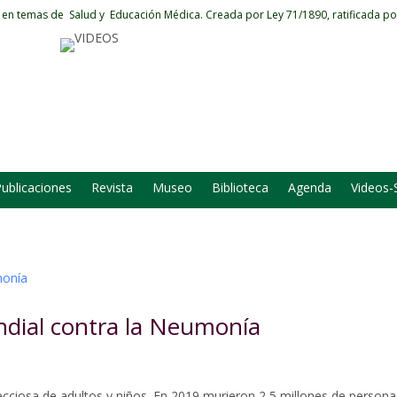
 en temas de Salud y Educación Médica.
Creada por Ley 71/1890, ratificada po
ublicaciones
Revista
Museo
Biblioteca
Agenda
Videos-
dial contra la Neumonía
ecciosa de adultos y niños. En 2019 murieron 2,5 millones de persona