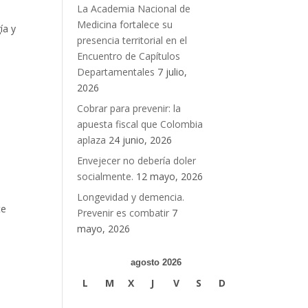
La Academia Nacional de
Medicina fortalece su
ía y
presencia territorial en el
Encuentro de Capítulos
Departamentales
7 julio,
2026
Cobrar para prevenir: la
apuesta fiscal que Colombia
aplaza
24 junio, 2026
Envejecer no debería doler
socialmente.
12 mayo, 2026
Longevidad y demencia.
te
Prevenir es combatir
7
mayo, 2026
agosto 2026
L
M
X
J
V
S
D