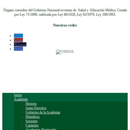
Órgano consultor del Gobierno Nacional en temas de Salud y Educación Médica.
Creada
por Ley 71/1890, ratificada por Ley 86/1928, Ley 02/1979, Ley 100/1993.
Nuestras redes
Seguir
Seguir
Seguir
Seguir
Inicio
Academia
Historia
Junta Directiva
Gobierno de la Academia
Miembros
Sesiones
Capítulos
Academias Regionales