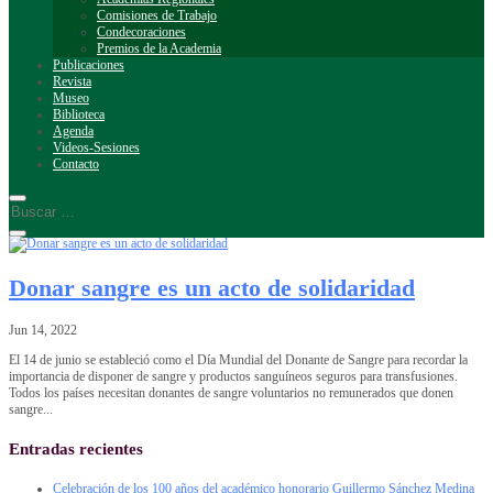
Comisiones de Trabajo
Condecoraciones
Premios de la Academia
Publicaciones
Revista
Museo
Biblioteca
Agenda
Videos-Sesiones
Contacto
Donar sangre es un acto de solidaridad
Jun 14, 2022
El 14 de junio se estableció como el Día Mundial del Donante de Sangre para recordar la
importancia de disponer de sangre y productos sanguíneos seguros para transfusiones.
Todos los países necesitan donantes de sangre voluntarios no remunerados que donen
sangre...
Entradas recientes
Celebración de los 100 años del académico honorario Guillermo Sánchez Medina