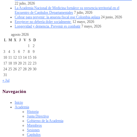
22 julio, 2026
La Academia Nacional de Medicina fortalece su presencia territorial en el
Encuentro de Capítulos Departamentales
7 julio, 2026
Cobrar para prevenir: la apuesta fiscal que Colombia aplaza
24 junio, 2026
Envejecer no debería doler socialmente.
12 mayo, 2026
Longevidad y demencia. Prevenir es combatir
7 mayo, 2026
agosto 2026
L
M
X
J
V
S
D
1
2
3
4
5
6
7
8
9
10
11
12
13
14
15
16
17
18
19
20
21
22
23
24
25
26
27
28
29
30
31
« Jul
Navegación
Inicio
Academia
Historia
Junta Directiva
Gobierno de la Academia
Miembros
Sesiones
Capítulos