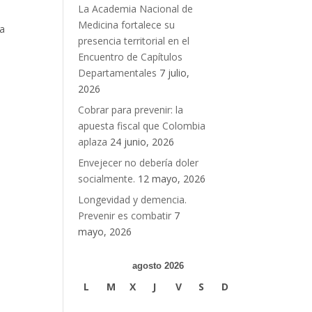
La Academia Nacional de
Medicina fortalece su
 a
presencia territorial en el
Encuentro de Capítulos
Departamentales
7 julio,
2026
Cobrar para prevenir: la
apuesta fiscal que Colombia
aplaza
24 junio, 2026
Envejecer no debería doler
socialmente.
12 mayo, 2026
Longevidad y demencia.
Prevenir es combatir
7
mayo, 2026
agosto 2026
L
M
X
J
V
S
D