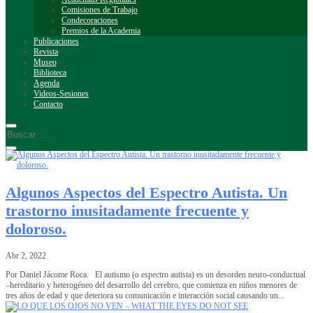
Comisiones de Trabajo
Condecoraciones
Premios de la Academia
Publicaciones
Revista
Museo
Biblioteca
Agenda
Videos-Sesiones
Contacto
Algunos Aspectos del Espectro Autista. Un
trastorno inusitadamente frecuente y
doloroso.
Abr 2, 2022
Por Daniel Jácome Roca. El autismo (o espectro autista) es un desorden neuro-conductual
–hereditario y heterogéneo del desarrollo del cerebro, que comienza en niños menores de
tres años de edad y que deteriora su comunicación e interacción social causando un...