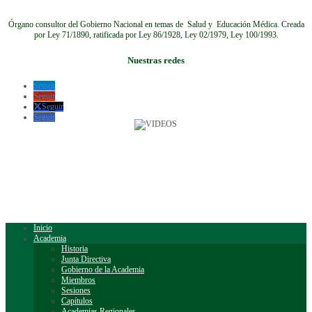
Órgano consultor del Gobierno Nacional en temas de Salud y Educación Médica.
Creada
por Ley 71/1890, ratificada por Ley 86/1928, Ley 02/1979, Ley 100/1993.
Nuestras redes
Seguir
Seguir
Seguir
Seguir
Inicio
Academia
Historia
Junta Directiva
Gobierno de la Academia
Miembros
Sesiones
Capítulos
Academias Regionales