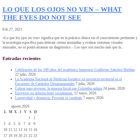
LO QUE LOS OJOS NO VEN – WHAT
THE EYES DO NOT SEE
Feb 27, 2021
«Lo que los ojos no ven» significa que en la práctica clínica sin el conocimiento pertinente y
la tecnología específica para detectar ciertas anomalías y evaluar síntomas visuales
inusuales, no se podrá alcanzar un diagnóstico – Los ojos son mucho más que la...
Entradas recientes
Celebración de los 100 años del académico honorario Guillermo Sánchez Medina
22 julio, 2026
La Academia Nacional de Medicina fortalece su presencia territorial en el
Encuentro de Capítulos Departamentales
7 julio, 2026
Cobrar para prevenir: la apuesta fiscal que Colombia aplaza
24 junio, 2026
Envejecer no debería doler socialmente.
12 mayo, 2026
Longevidad y demencia. Prevenir es combatir
7 mayo, 2026
agosto 2026
L
M
X
J
V
S
D
1
2
3
4
5
6
7
8
9
10
11
12
13
14
15
16
17
18
19
20
21
22
23