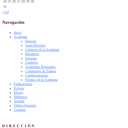
24
25
26
27
28
29
30
31
« Jul
Navegación
Inicio
Academia
Historia
Junta Directiva
Gobierno de la Academia
Miembros
Sesiones
Capítulos
Academias Regionales
Comisiones de Trabajo
Condecoraciones
Premios de la Academia
Publicaciones
Revista
Museo
Biblioteca
Agenda
Videos-Sesiones
Contacto
DIRECCIÓN