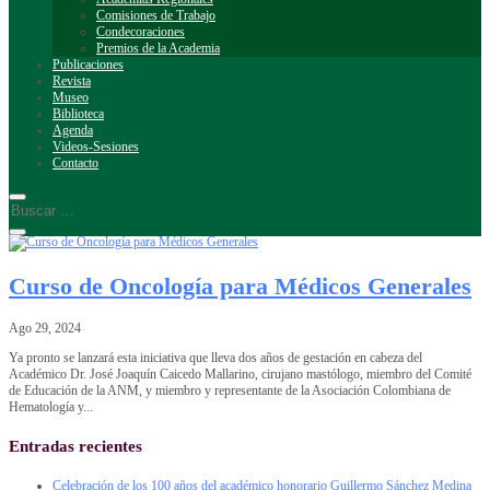
Comisiones de Trabajo
Condecoraciones
Premios de la Academia
Publicaciones
Revista
Museo
Biblioteca
Agenda
Videos-Sesiones
Contacto
Curso de Oncología para Médicos Generales
Ago 29, 2024
Ya pronto se lanzará esta iniciativa que lleva dos años de gestación en cabeza del
Académico Dr. José Joaquín Caicedo Mallarino, cirujano mastólogo, miembro del Comité
de Educación de la ANM, y miembro y representante de la Asociación Colombiana de
Hematología y...
Entradas recientes
Celebración de los 100 años del académico honorario Guillermo Sánchez Medina