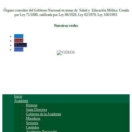
Órgano consultor del Gobierno Nacional en temas de Salud y Educación Médica.
Creada
por Ley 71/1890, ratificada por Ley 86/1928, Ley 02/1979, Ley 100/1993.
Nuestras redes
Seguir
Seguir
Seguir
Seguir
Inicio
Academia
Historia
Junta Directiva
Gobierno de la Academia
Miembros
Sesiones
Capítulos
Academias Regionales