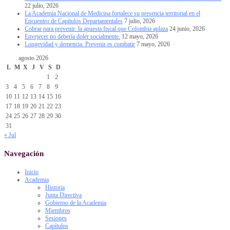
22 julio, 2026
La Academia Nacional de Medicina fortalece su presencia territorial en el
Encuentro de Capítulos Departamentales
7 julio, 2026
Cobrar para prevenir: la apuesta fiscal que Colombia aplaza
24 junio, 2026
Envejecer no debería doler socialmente.
12 mayo, 2026
Longevidad y demencia. Prevenir es combatir
7 mayo, 2026
agosto 2026
L
M
X
J
V
S
D
1
2
3
4
5
6
7
8
9
10
11
12
13
14
15
16
17
18
19
20
21
22
23
24
25
26
27
28
29
30
31
« Jul
Navegación
Inicio
Academia
Historia
Junta Directiva
Gobierno de la Academia
Miembros
Sesiones
Capítulos