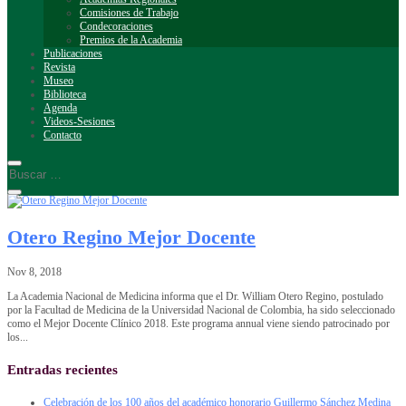
Comisiones de Trabajo
Condecoraciones
Premios de la Academia
Publicaciones
Revista
Museo
Biblioteca
Agenda
Videos-Sesiones
Contacto
Otero Regino Mejor Docente
Nov 8, 2018
La Academia Nacional de Medicina informa que el Dr. William Otero Regino, postulado
por la Facultad de Medicina de la Universidad Nacional de Colombia, ha sido seleccionado
como el Mejor Docente Clínico 2018. Este programa annual viene siendo patrocinado por
los...
Entradas recientes
Celebración de los 100 años del académico honorario Guillermo Sánchez Medina