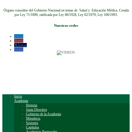
Órgano consultor del Gobierno Nacional en temas de Salud y Educación Médica.
Creada
por Ley 71/1890, ratificada por Ley 86/1928, Ley 02/1979, Ley 100/1993.
Nuestras redes
Seguir
Seguir
Seguir
Seguir
Inicio
Academia
Historia
Junta Directiva
Gobierno de la Academia
Miembros
Sesiones
Capítulos
Academias Regionales