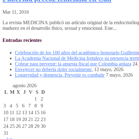
Mar 11, 2016
La revista MEDICINA publicó un artículo original de la endocrinóloga
madurez en el desarrollo físico, sexual y emocional. Este...
Entradas recientes
Celebración de los 100 años del académico honorario Guiller
La Academia Nacional de Medicina fortalece su presencia territ
Cobrar para prevenir: la apuesta fiscal que Colombia aplaza
24 
Envejecer no debería doler socialmente.
12 mayo, 2026
Longevidad y demencia. Prevenir es combatir
7 mayo, 2026
agosto 2026
L
M
X
J
V
S
D
1
2
3
4
5
6
7
8
9
10
11
12
13
14
15
16
17
18
19
20
21
22
23
24
25
26
27
28
29
30
31