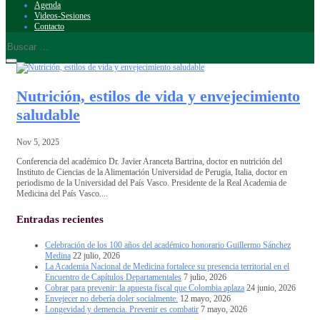
Agenda
Videos-Sesiones
Contacto
Nutrición, estilos de vida y envejecimiento
saludable
Nov 5, 2025
Conferencia del académico Dr. Javier Aranceta Bartrina, doctor en nutrición del
Instituto de Ciencias de la Alimentación Universidad de Perugia, Italia, doctor en
periodismo de la Universidad del País Vasco. Presidente de la Real Academia de
Medicina del País Vasco....
Entradas recientes
Celebración de los 100 años del académico honorario Guillermo Sánchez
Medina
22 julio, 2026
La Academia Nacional de Medicina fortalece su presencia territorial en el
Encuentro de Capítulos Departamentales
7 julio, 2026
Cobrar para prevenir: la apuesta fiscal que Colombia aplaza
24 junio, 2026
Envejecer no debería doler socialmente.
12 mayo, 2026
Longevidad y demencia. Prevenir es combatir
7 mayo, 2026