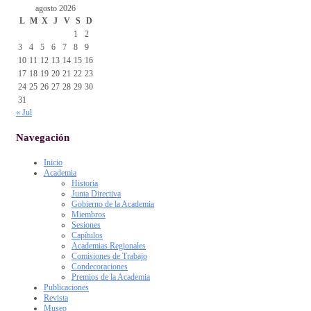
agosto 2026
L
M
X
J
V
S
D
1
2
3
4
5
6
7
8
9
10
11
12
13
14
15
16
17
18
19
20
21
22
23
24
25
26
27
28
29
30
31
« Jul
Navegación
Inicio
Academia
Historia
Junta Directiva
Gobierno de la Academia
Miembros
Sesiones
Capítulos
Academias Regionales
Comisiones de Trabajo
Condecoraciones
Premios de la Academia
Publicaciones
Revista
Museo