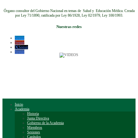
Órgano consultor del Gobierno Nacional en temas de Salud y Educación Médica.
Creada
por Ley 71/1890, ratificada por Ley 86/1928, Ley 02/1979, Ley 100/1993.
Nuestras redes
Seguir
Seguir
Seguir
Seguir
Inicio
Academia
Historia
Junta Directiva
Gobierno de la Academia
Miembros
Sesiones
Capítulos