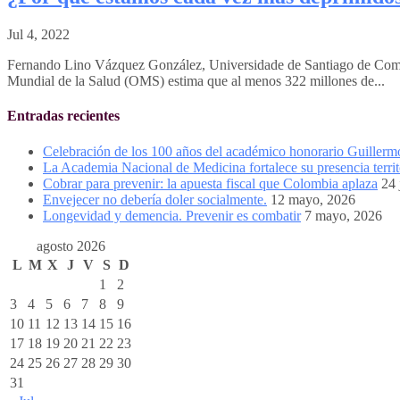
Jul 4, 2022
Fernando Lino Vázquez González, Universidade de Santiago de Compo
Mundial de la Salud (OMS) estima que al menos 322 millones de...
Entradas recientes
Celebración de los 100 años del académico honorario Guiller
La Academia Nacional de Medicina fortalece su presencia territ
Cobrar para prevenir: la apuesta fiscal que Colombia aplaza
24 
Envejecer no debería doler socialmente.
12 mayo, 2026
Longevidad y demencia. Prevenir es combatir
7 mayo, 2026
agosto 2026
L
M
X
J
V
S
D
1
2
3
4
5
6
7
8
9
10
11
12
13
14
15
16
17
18
19
20
21
22
23
24
25
26
27
28
29
30
31