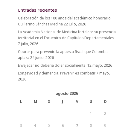
Entradas recientes
Celebración de los 100 años del académico honorario
Guillermo Sánchez Medina
22 julio, 2026
La Academia Nacional de Medicina fortalece su presencia
territorial en el Encuentro de Capítulos Departamentales
7 julio, 2026
Cobrar para prevenir: la apuesta fiscal que Colombia
aplaza
24 junio, 2026
Envejecer no debería doler socialmente.
12 mayo, 2026
Longevidad y demencia. Prevenir es combatir
7 mayo,
2026
agosto 2026
L
M
X
J
V
S
D
1
2
3
4
5
6
7
8
9