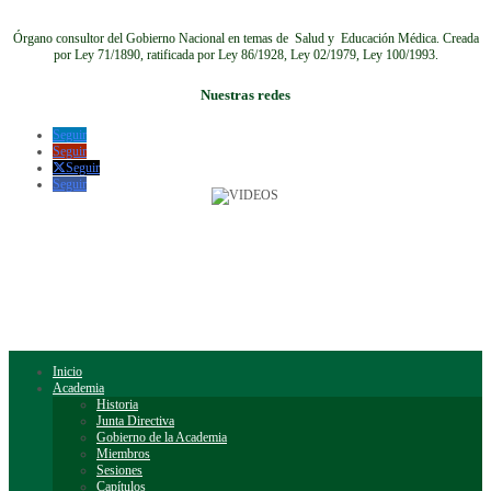
Órgano consultor del Gobierno Nacional en temas de Salud y Educación Médica.
Creada
por Ley 71/1890, ratificada por Ley 86/1928, Ley 02/1979, Ley 100/1993.
Nuestras redes
Seguir
Seguir
Seguir
Seguir
Inicio
Academia
Historia
Junta Directiva
Gobierno de la Academia
Miembros
Sesiones
Capítulos