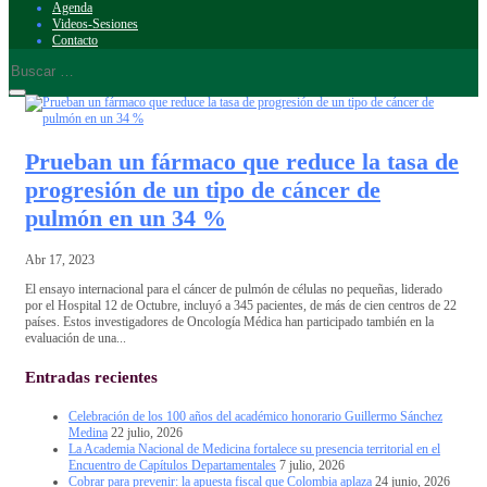
Agenda
Videos-Sesiones
Contacto
Prueban un fármaco que reduce la tasa de
progresión de un tipo de cáncer de
pulmón en un 34 %
Abr 17, 2023
El ensayo internacional para el cáncer de pulmón de células no pequeñas, liderado
por el Hospital 12 de Octubre, incluyó a 345 pacientes, de más de cien centros de 22
países. Estos investigadores de Oncología Médica han participado también en la
evaluación de una...
Entradas recientes
Celebración de los 100 años del académico honorario Guillermo Sánchez
Medina
22 julio, 2026
La Academia Nacional de Medicina fortalece su presencia territorial en el
Encuentro de Capítulos Departamentales
7 julio, 2026
Cobrar para prevenir: la apuesta fiscal que Colombia aplaza
24 junio, 2026