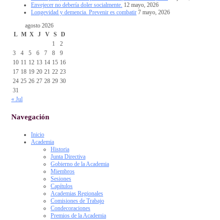
Envejecer no debería doler socialmente.
12 mayo, 2026
Longevidad y demencia. Prevenir es combatir
7 mayo, 2026
agosto 2026
L
M
X
J
V
S
D
1
2
3
4
5
6
7
8
9
10
11
12
13
14
15
16
17
18
19
20
21
22
23
24
25
26
27
28
29
30
31
« Jul
Navegación
Inicio
Academia
Historia
Junta Directiva
Gobierno de la Academia
Miembros
Sesiones
Capítulos
Academias Regionales
Comisiones de Trabajo
Condecoraciones
Premios de la Academia