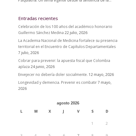
Psiquiatría. Un tema vigente desde la sentencia de la...
Entradas recientes
Celebración de los 100 años del académico honorario
Guillermo Sánchez Medina
22 julio, 2026
La Academia Nacional de Medicina fortalece su presencia
territorial en el Encuentro de Capítulos Departamentales
7 julio, 2026
Cobrar para prevenir: la apuesta fiscal que Colombia
aplaza
24 junio, 2026
Envejecer no debería doler socialmente.
12 mayo, 2026
Longevidad y demencia. Prevenir es combatir
7 mayo,
2026
agosto 2026
L
M
X
J
V
S
D
1
2
3
4
5
6
7
8
9