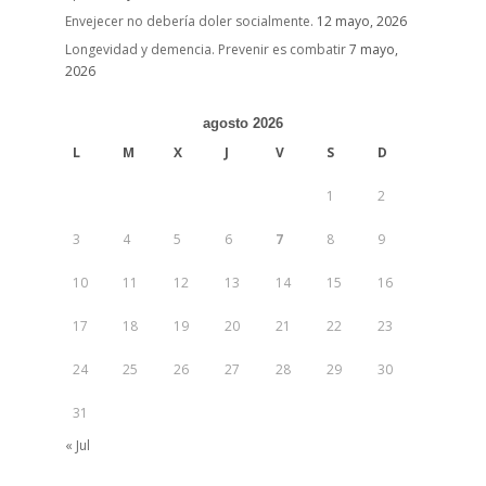
Envejecer no debería doler socialmente.
12 mayo, 2026
Longevidad y demencia. Prevenir es combatir
7 mayo,
2026
agosto 2026
L
M
X
J
V
S
D
1
2
3
4
5
6
7
8
9
10
11
12
13
14
15
16
17
18
19
20
21
22
23
24
25
26
27
28
29
30
31
« Jul