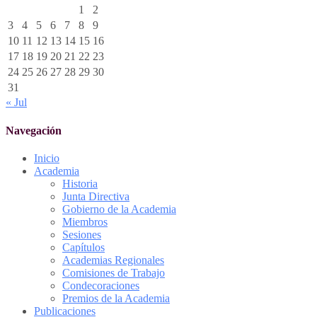
1
2
3
4
5
6
7
8
9
10
11
12
13
14
15
16
17
18
19
20
21
22
23
24
25
26
27
28
29
30
31
« Jul
Navegación
Inicio
Academia
Historia
Junta Directiva
Gobierno de la Academia
Miembros
Sesiones
Capítulos
Academias Regionales
Comisiones de Trabajo
Condecoraciones
Premios de la Academia
Publicaciones