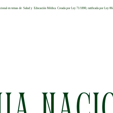
cional en temas de Salud y Educación Médica.
Creada por Ley 71/1890, ratificada por Ley 8