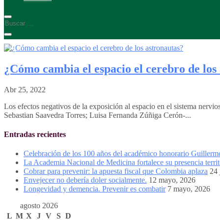
¿Cómo cambia el espacio el cerebro de los
Abr 25, 2022
Los efectos negativos de la exposición al espacio en el sistema nerv
Sebastian Saavedra Torres; Luisa Fernanda Zúñiga Cerón-...
Entradas recientes
Celebración de los 100 años del académico honorario Guiller
La Academia Nacional de Medicina fortalece su presencia territ
Cobrar para prevenir: la apuesta fiscal que Colombia aplaza
24 
Envejecer no debería doler socialmente.
12 mayo, 2026
Longevidad y demencia. Prevenir es combatir
7 mayo, 2026
agosto 2026
L
M
X
J
V
S
D