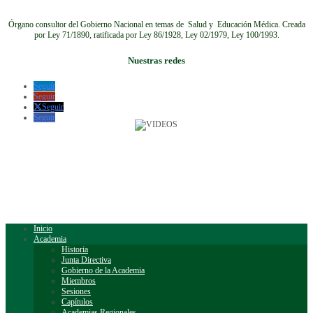
Órgano consultor del Gobierno Nacional en temas de Salud y Educación Médica.
Creada
por Ley 71/1890, ratificada por Ley 86/1928, Ley 02/1979, Ley 100/1993.
Nuestras redes
Seguir
Seguir
Seguir
Seguir
Inicio
Academia
Historia
Junta Directiva
Gobierno de la Academia
Miembros
Sesiones
Capítulos
Academias Regionales