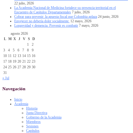
22 julio, 2026
La Academia Nacional de Medicina fortalece su presencia territorial en el
Encuentro de Capítulos Departamentales
7 julio, 2026
Cobrar para prevenir: la apuesta fiscal que Colombia aplaza
24 junio, 2026
Envejecer no debería doler socialmente.
12 mayo, 2026
Longevidad y demencia. Prevenir es combatir
7 mayo, 2026
agosto 2026
L
M
X
J
V
S
D
1
2
3
4
5
6
7
8
9
10
11
12
13
14
15
16
17
18
19
20
21
22
23
24
25
26
27
28
29
30
31
« Jul
Navegación
Inicio
Academia
Historia
Junta Directiva
Gobierno de la Academia
Miembros
Sesiones
Capítulos