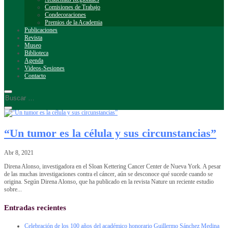
Comisiones de Trabajo
Condecoraciones
Premios de la Academia
Publicaciones
Revista
Museo
Biblioteca
Agenda
Videos-Sesiones
Contacto
“Un tumor es la célula y sus circunstancias”
Abr 8, 2021
Direna Alonso, investigadora en el Sloan Kettering Cancer Center de Nueva York. A pesar
de las muchas investigaciones contra el cáncer, aún se desconoce qué sucede cuando se
origina. Según Direna Alonso, que ha publicado en la revista Nature un reciente estudio
sobre...
Entradas recientes
Celebración de los 100 años del académico honorario Guillermo Sánchez Medina