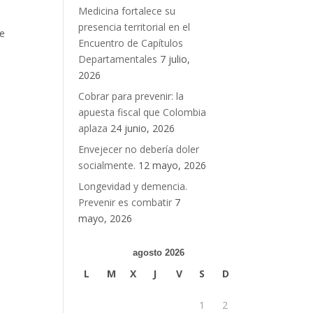
Medicina fortalece su
presencia territorial en el
ue
Encuentro de Capítulos
Departamentales
7 julio,
2026
Cobrar para prevenir: la
apuesta fiscal que Colombia
aplaza
24 junio, 2026
Envejecer no debería doler
socialmente.
12 mayo, 2026
Longevidad y demencia.
Prevenir es combatir
7
mayo, 2026
agosto 2026
L
M
X
J
V
S
D
1
2