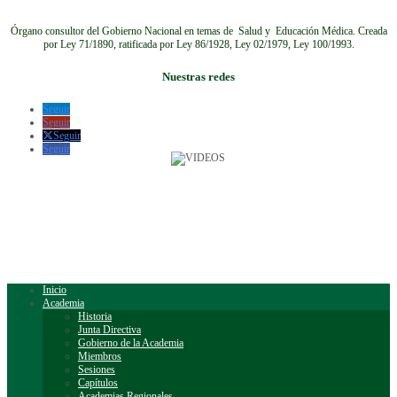
Órgano consultor del Gobierno Nacional en temas de Salud y Educación Médica.
Creada
por Ley 71/1890, ratificada por Ley 86/1928, Ley 02/1979, Ley 100/1993.
Nuestras redes
Seguir
Seguir
Seguir
Seguir
Inicio
Academia
Historia
Junta Directiva
Gobierno de la Academia
Miembros
Sesiones
Capítulos
Academias Regionales