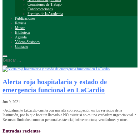
Comisiones de Trabajo
Condecoraciones
Premios de la Academia
Publicaciones
Revista
Museo
Biblioteca
Agenda
Videos-Sesiones
Contacto
Alerta roja hospitalaria y estado de
emergencia funcional en LaCardio
Jun 9, 2021
• Actualmente LaCardio cuenta con una alta sobreocupación en los servicios de la
Institución, por lo que hace un llamado a NO asistir si no es una verdadera urgencia vital. •
Recursos limitados como su personal asistencial, infraestructura, ventiladores y otros...
Entradas recientes