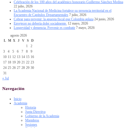
Celebración de los 100 años del académico honorario Guillermo Sánchez Medina
22 julio, 2026
La Academia Nacional de Medicina fortalece su presencia territorial en el
Encuentro de Capítulos Departamentales
7 julio, 2026
Cobrar para prevenir: la apuesta fiscal que Colombia aplaza
24 junio, 2026
Envejecer no debería doler socialmente.
12 mayo, 2026
Longevidad y demencia. Prevenir es combatir
7 mayo, 2026
agosto 2026
L
M
X
J
V
S
D
1
2
3
4
5
6
7
8
9
10
11
12
13
14
15
16
17
18
19
20
21
22
23
24
25
26
27
28
29
30
31
« Jul
Navegación
Inicio
Academia
Historia
Junta Directiva
Gobierno de la Academia
Miembros
Sesiones