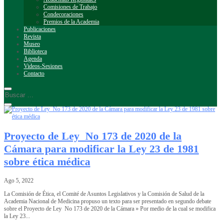
Comisiones de Trabajo
Condecoraciones
Premios de la Academia
Publicaciones
Revista
Museo
Biblioteca
Agenda
Videos-Sesiones
Contacto
Proyecto de Ley No 173 de 2020 de la
Cámara para modificar la Ley 23 de 1981
sobre ética médica
Ago 5, 2022
La Comisión de Ética, el Comité de Asuntos Legislativos y la Comisión de Salud de la
Academia Nacional de Medicina propuso un texto para ser presentado en segundo debate
sobre el Proyecto de Ley No 173 de 2020 de la Cámara » Por medio de la cual se modifica
la Ley 23...