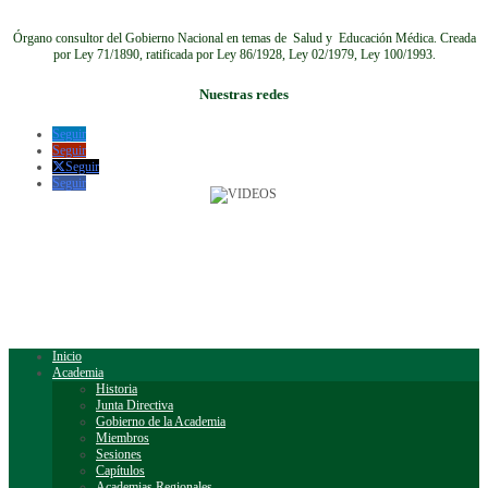
Órgano consultor del Gobierno Nacional en temas de Salud y Educación Médica.
Creada
por Ley 71/1890, ratificada por Ley 86/1928, Ley 02/1979, Ley 100/1993.
Nuestras redes
Seguir
Seguir
Seguir
Seguir
Inicio
Academia
Historia
Junta Directiva
Gobierno de la Academia
Miembros
Sesiones
Capítulos
Academias Regionales