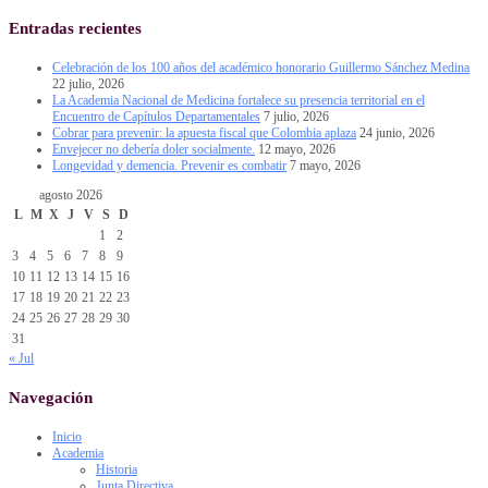
Entradas recientes
Celebración de los 100 años del académico honorario Guillermo Sánchez Medina
22 julio, 2026
La Academia Nacional de Medicina fortalece su presencia territorial en el
Encuentro de Capítulos Departamentales
7 julio, 2026
Cobrar para prevenir: la apuesta fiscal que Colombia aplaza
24 junio, 2026
Envejecer no debería doler socialmente.
12 mayo, 2026
Longevidad y demencia. Prevenir es combatir
7 mayo, 2026
agosto 2026
L
M
X
J
V
S
D
1
2
3
4
5
6
7
8
9
10
11
12
13
14
15
16
17
18
19
20
21
22
23
24
25
26
27
28
29
30
31
« Jul
Navegación
Inicio
Academia
Historia
Junta Directiva