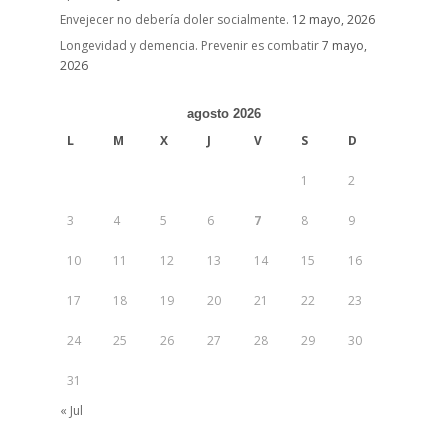
Envejecer no debería doler socialmente.
12 mayo, 2026
Longevidad y demencia. Prevenir es combatir
7 mayo,
2026
agosto 2026
L
M
X
J
V
S
D
1
2
3
4
5
6
7
8
9
10
11
12
13
14
15
16
17
18
19
20
21
22
23
24
25
26
27
28
29
30
31
« Jul