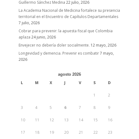
Guillermo Sánchez Medina
22 julio, 2026
La Academia Nacional de Medicina fortalece su presencia
territorial en el Encuentro de Capítulos Departamentales
7 julio, 2026
Cobrar para prevenir: la apuesta fiscal que Colombia
aplaza
24 junio, 2026
Envejecer no debería doler socialmente.
12 mayo, 2026
Longevidad y demencia. Prevenir es combatir
7 mayo,
2026
agosto 2026
L
M
X
J
V
S
D
1
2
3
4
5
6
7
8
9
10
11
12
13
14
15
16
17
18
19
20
21
22
23