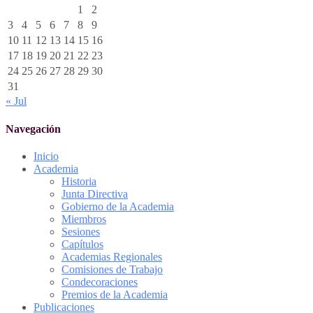
1
2
3
4
5
6
7
8
9
10
11
12
13
14
15
16
17
18
19
20
21
22
23
24
25
26
27
28
29
30
31
« Jul
Navegación
Inicio
Academia
Historia
Junta Directiva
Gobierno de la Academia
Miembros
Sesiones
Capítulos
Academias Regionales
Comisiones de Trabajo
Condecoraciones
Premios de la Academia
Publicaciones