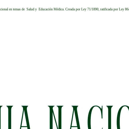
cional en temas de Salud y Educación Médica.
Creada por Ley 71/1890, ratificada por Ley 8