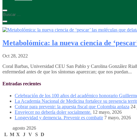
Metabolómica: la nueva ciencia de ‘pescar
Oct 28, 2022
Coral Barbas, Universidad CEU San Pablo y Carolina González Riaño,
enfermedad antes de que los síntomas aparezcan; que nos puedan...
Entradas recientes
Celebración de los 100 años del académico honorario Guiller
La Academia Nacional de Medicina fortalece su presencia territ
Cobrar para prevenir: la apuesta fiscal que Colombia aplaza
24 
Envejecer no debería doler socialmente.
12 mayo, 2026
Longevidad y demencia. Prevenir es combatir
7 mayo, 2026
agosto 2026
L
M
X
J
V
S
D