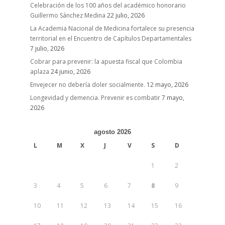
Celebración de los 100 años del académico honorario
Guillermo Sánchez Medina
22 julio, 2026
La Academia Nacional de Medicina fortalece su presencia
territorial en el Encuentro de Capítulos Departamentales
7 julio, 2026
Cobrar para prevenir: la apuesta fiscal que Colombia
aplaza
24 junio, 2026
Envejecer no debería doler socialmente.
12 mayo, 2026
Longevidad y demencia. Prevenir es combatir
7 mayo,
2026
agosto 2026
L
M
X
J
V
S
D
1
2
3
4
5
6
7
8
9
10
11
12
13
14
15
16