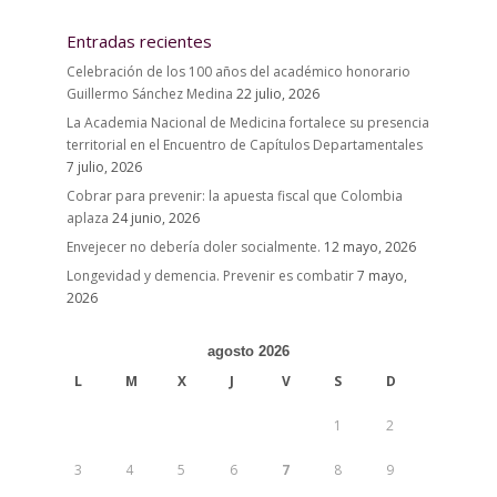
Entradas recientes
Celebración de los 100 años del académico honorario
Guillermo Sánchez Medina
22 julio, 2026
La Academia Nacional de Medicina fortalece su presencia
territorial en el Encuentro de Capítulos Departamentales
7 julio, 2026
Cobrar para prevenir: la apuesta fiscal que Colombia
aplaza
24 junio, 2026
Envejecer no debería doler socialmente.
12 mayo, 2026
Longevidad y demencia. Prevenir es combatir
7 mayo,
2026
agosto 2026
L
M
X
J
V
S
D
1
2
3
4
5
6
7
8
9