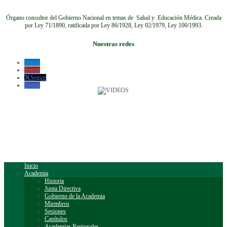
Órgano consultor del Gobierno Nacional en temas de Salud y Educación Médica.
Creada
por Ley 71/1890, ratificada por Ley 86/1928, Ley 02/1979, Ley 100/1993.
Nuestras redes
Seguir
Seguir
Seguir
Seguir
Inicio
Academia
Historia
Junta Directiva
Gobierno de la Academia
Miembros
Sesiones
Capítulos
Academias Regionales