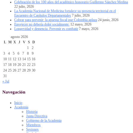
Celebración de los 100 años del académico honorario Guillermo Sánchez Medina
22 julio, 2026
La Academia Nacional de Medicina fortalece su presencia territorial en el
Encuentro de Capítulos Departamentales
7 julio, 2026
Cobrar para prevenir: la apuesta fiscal que Colombia aplaza
24 junio, 2026
Envejecer no debería doler socialmente.
12 mayo, 2026
Longevidad y demencia. Prevenir es combatir
7 mayo, 2026
agosto 2026
L
M
X
J
V
S
D
1
2
3
4
5
6
7
8
9
10
11
12
13
14
15
16
17
18
19
20
21
22
23
24
25
26
27
28
29
30
31
« Jul
Navegación
Inicio
Academia
Historia
Junta Directiva
Gobierno de la Academia
Miembros
Sesiones