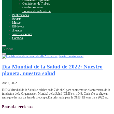
Comisiones de Trabajo
Condecoraciones
Premios de la Academia
Publicaciones
Revista
Museo
Biblioteca
Agenda
Videos-Sesiones
Contacto
Día Mundial de la Salud de 2022: Nuestro
planeta, nuestra salud
Abr 7, 2022
El Día Mundial de la Salud se celebra cada 7 de abril para conmemorar el aniversario de la
fundación de la Organización Mundial de la Salud (OMS) en 1948. Cada año se elige un
tema que destaca un área de preocupación prioritaria para la OMS. El tema para 2022 es...
Entradas recientes