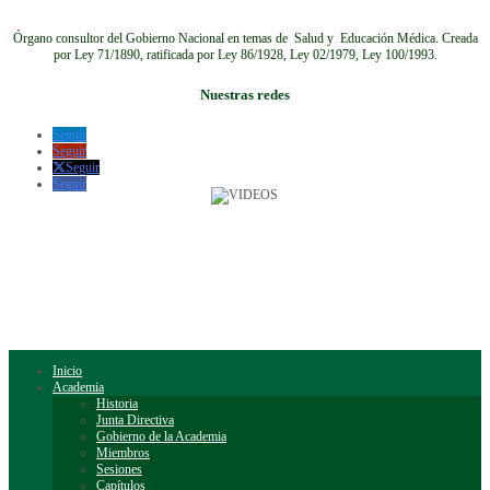
Órgano consultor del Gobierno Nacional en temas de Salud y Educación Médica.
Creada
por Ley 71/1890, ratificada por Ley 86/1928, Ley 02/1979, Ley 100/1993.
Nuestras redes
Seguir
Seguir
Seguir
Seguir
Inicio
Academia
Historia
Junta Directiva
Gobierno de la Academia
Miembros
Sesiones
Capítulos