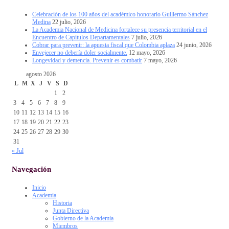
Celebración de los 100 años del académico honorario Guillermo Sánchez
Medina
22 julio, 2026
La Academia Nacional de Medicina fortalece su presencia territorial en el
Encuentro de Capítulos Departamentales
7 julio, 2026
Cobrar para prevenir: la apuesta fiscal que Colombia aplaza
24 junio, 2026
Envejecer no debería doler socialmente.
12 mayo, 2026
Longevidad y demencia. Prevenir es combatir
7 mayo, 2026
agosto 2026
L
M
X
J
V
S
D
1
2
3
4
5
6
7
8
9
10
11
12
13
14
15
16
17
18
19
20
21
22
23
24
25
26
27
28
29
30
31
« Jul
Navegación
Inicio
Academia
Historia
Junta Directiva
Gobierno de la Academia
Miembros