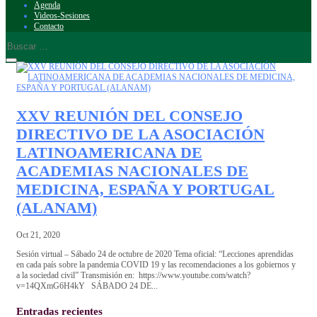
Agenda
Videos-Sesiones
Contacto
XXV REUNIÓN DEL CONSEJO
DIRECTIVO DE LA ASOCIACIÓN
LATINOAMERICANA DE
ACADEMIAS NACIONALES DE
MEDICINA, ESPAÑA Y PORTUGAL
(ALANAM)
Oct 21, 2020
Sesión virtual – Sábado 24 de octubre de 2020 Tema oficial: “Lecciones aprendidas
en cada país sobre la pandemia COVID 19 y las recomendaciones a los gobiernos y
a la sociedad civil” Transmisión en: https://www.youtube.com/watch?
v=14QXmG6H4kY SÁBADO 24 DE...
Entradas recientes