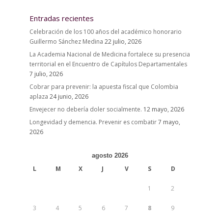
Entradas recientes
Celebración de los 100 años del académico honorario
Guillermo Sánchez Medina
22 julio, 2026
La Academia Nacional de Medicina fortalece su presencia
territorial en el Encuentro de Capítulos Departamentales
7 julio, 2026
Cobrar para prevenir: la apuesta fiscal que Colombia
aplaza
24 junio, 2026
Envejecer no debería doler socialmente.
12 mayo, 2026
Longevidad y demencia. Prevenir es combatir
7 mayo,
2026
agosto 2026
L
M
X
J
V
S
D
1
2
3
4
5
6
7
8
9