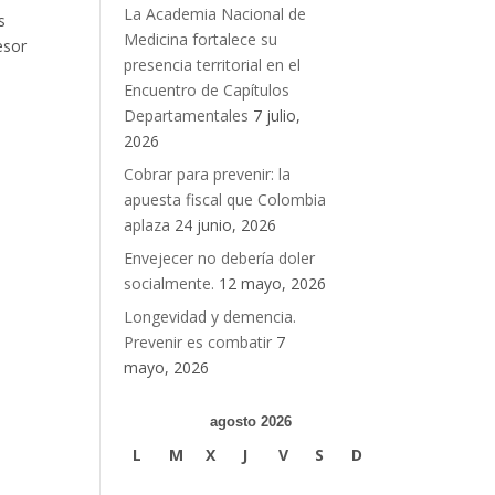
La Academia Nacional de
s
Medicina fortalece su
esor
presencia territorial en el
Encuentro de Capítulos
Departamentales
7 julio,
2026
Cobrar para prevenir: la
apuesta fiscal que Colombia
aplaza
24 junio, 2026
Envejecer no debería doler
socialmente.
12 mayo, 2026
Longevidad y demencia.
Prevenir es combatir
7
mayo, 2026
agosto 2026
L
M
X
J
V
S
D