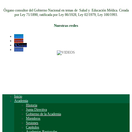
Órgano consultor del Gobierno Nacional en temas de Salud y Educación Médica.
Creada
por Ley 71/1890, ratificada por Ley 86/1928, Ley 02/1979, Ley 100/1993.
Nuestras redes
Seguir
Seguir
Seguir
Seguir
Inicio
Academia
Historia
Junta Directiva
Gobierno de la Academia
Miembros
Sesiones
Capítulos
Academias Regionales