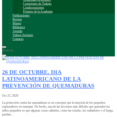
Comisiones de Trabajo
Condecoraciones
Premios de la Academia
Publicaciones
Revista
Museo
Biblioteca
Agenda
Videos-Sesiones
Contacto
26 DE OCTUBRE. DIA
LATINOAMERICANO DE LA
PREVENCIÓN DE QUEMADURAS
Oct 25, 2020
La protección contra las quemaduras es un concepto que la mayoría de los pequeños
exploradores no manejan. De hecho, una de las lecciones más difíciles que aprenden los
niños pequeños es que algunas cosas calientes, como las estufas, los radiadores y el fuego,
pueden...