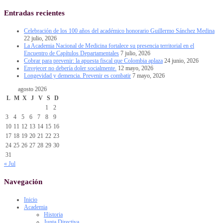
Entradas recientes
Celebración de los 100 años del académico honorario Guillermo Sánchez Medina
22 julio, 2026
La Academia Nacional de Medicina fortalece su presencia territorial en el
Encuentro de Capítulos Departamentales
7 julio, 2026
Cobrar para prevenir: la apuesta fiscal que Colombia aplaza
24 junio, 2026
Envejecer no debería doler socialmente.
12 mayo, 2026
Longevidad y demencia. Prevenir es combatir
7 mayo, 2026
agosto 2026
L
M
X
J
V
S
D
1
2
3
4
5
6
7
8
9
10
11
12
13
14
15
16
17
18
19
20
21
22
23
24
25
26
27
28
29
30
31
« Jul
Navegación
Inicio
Academia
Historia
Junta Directiva