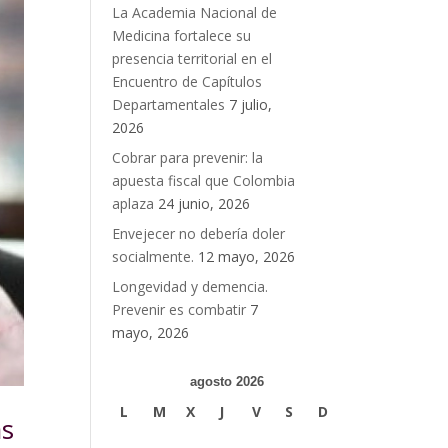
La Academia Nacional de
Medicina fortalece su
presencia territorial en el
Encuentro de Capítulos
Departamentales
7 julio,
2026
Cobrar para prevenir: la
apuesta fiscal que Colombia
aplaza
24 junio, 2026
Envejecer no debería doler
socialmente.
12 mayo, 2026
Longevidad y demencia.
Prevenir es combatir
7
mayo, 2026
agosto 2026
L
M
X
J
V
S
D
as