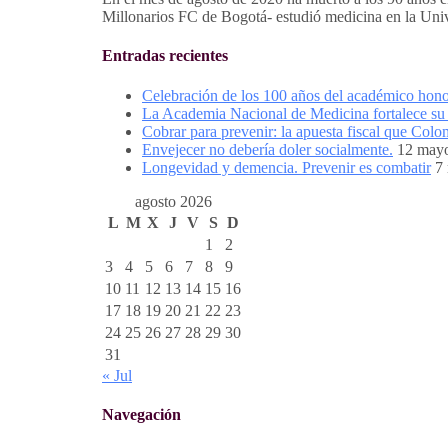
Millonarios FC de Bogotá- estudió medicina en la Univ
Entradas recientes
Celebración de los 100 años del académico hon
La Academia Nacional de Medicina fortalece su p
Cobrar para prevenir: la apuesta fiscal que Colo
Envejecer no debería doler socialmente.
12 may
Longevidad y demencia. Prevenir es combatir
7
agosto 2026
L
M
X
J
V
S
D
1
2
3
4
5
6
7
8
9
10
11
12
13
14
15
16
17
18
19
20
21
22
23
24
25
26
27
28
29
30
31
« Jul
Navegación