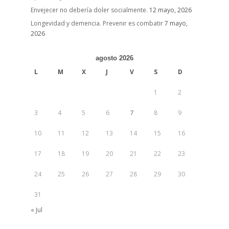
Envejecer no debería doler socialmente.
12 mayo, 2026
Longevidad y demencia. Prevenir es combatir
7 mayo,
2026
agosto 2026
L
M
X
J
V
S
D
1
2
3
4
5
6
7
8
9
10
11
12
13
14
15
16
17
18
19
20
21
22
23
24
25
26
27
28
29
30
31
« Jul