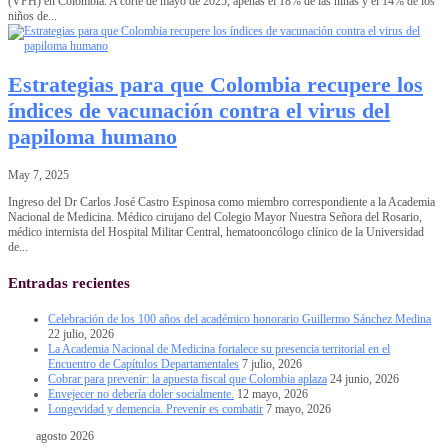
(VPH) en Colombia. A corte de mayo de 2025, apenas el 18% de las niñas y el 14% de los
niños de...
Estrategias para que Colombia recupere los
índices de vacunación contra el virus del
papiloma humano
May 7, 2025
Ingreso del Dr Carlos José Castro Espinosa como miembro correspondiente a la Academia
Nacional de Medicina. Médico cirujano del Colegio Mayor Nuestra Señora del Rosario,
médico internista del Hospital Militar Central, hematooncólogo clínico de la Universidad
de...
Entradas recientes
Celebración de los 100 años del académico honorario Guillermo Sánchez Medina
22 julio, 2026
La Academia Nacional de Medicina fortalece su presencia territorial en el
Encuentro de Capítulos Departamentales
7 julio, 2026
Cobrar para prevenir: la apuesta fiscal que Colombia aplaza
24 junio, 2026
Envejecer no debería doler socialmente.
12 mayo, 2026
Longevidad y demencia. Prevenir es combatir
7 mayo, 2026
agosto 2026