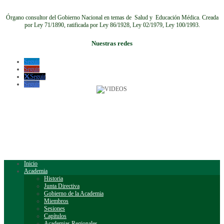
Órgano consultor del Gobierno Nacional en temas de Salud y Educación Médica.
Creada
por Ley 71/1890, ratificada por Ley 86/1928, Ley 02/1979, Ley 100/1993.
Nuestras redes
Seguir
Seguir
Seguir
Seguir
Inicio
Academia
Historia
Junta Directiva
Gobierno de la Academia
Miembros
Sesiones
Capítulos
Academias Regionales