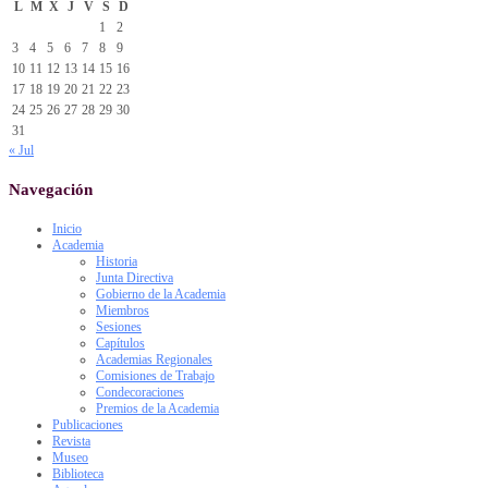
L
M
X
J
V
S
D
1
2
3
4
5
6
7
8
9
10
11
12
13
14
15
16
17
18
19
20
21
22
23
24
25
26
27
28
29
30
31
« Jul
Navegación
Inicio
Academia
Historia
Junta Directiva
Gobierno de la Academia
Miembros
Sesiones
Capítulos
Academias Regionales
Comisiones de Trabajo
Condecoraciones
Premios de la Academia
Publicaciones
Revista
Museo
Biblioteca