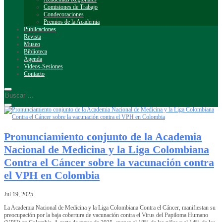
Comisiones de Trabajo
Condecoraciones
Premios de la Academia
Publicaciones
Revista
Museo
Biblioteca
Agenda
Videos-Sesiones
Contacto
Pronunciamiento conjunto de la Academia
Nacional de Medicina y la Liga Colombiana
Contra el Cáncer sobre la vacunación contra
el VPH en Colombia
Jul 19, 2025
La Academia Nacional de Medicina y la Liga Colombiana Contra el Cáncer, manifiestan su
preocupación por la baja cobertura de vacunación contra el Virus del Papiloma Humano