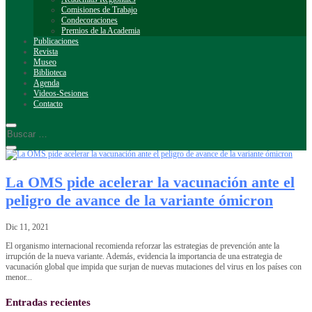
Comisiones de Trabajo
Condecoraciones
Premios de la Academia
Publicaciones
Revista
Museo
Biblioteca
Agenda
Videos-Sesiones
Contacto
La OMS pide acelerar la vacunación ante el
peligro de avance de la variante ómicron
Dic 11, 2021
El organismo internacional recomienda reforzar las estrategias de prevención ante la
irrupción de la nueva variante. Además, evidencia la importancia de una estrategia de
vacunación global que impida que surjan de nuevas mutaciones del virus en los países con
menor...
Entradas recientes