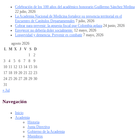
Celebración de los 100 años del académico honorario Guillermo Sánchez Medina
22 julio, 2026
La Academia Nacional de Medicina fortalece su presencia territorial en el
Encuentro de Capítulos Departamentales
7 julio, 2026
Cobrar para prevenir: la apuesta fiscal que Colombia aplaza
24 junio, 2026
Envejecer no debería doler socialmente.
12 mayo, 2026
Longevidad y demencia. Prevenir es combatir
7 mayo, 2026
agosto 2026
L
M
X
J
V
S
D
1
2
3
4
5
6
7
8
9
10
11
12
13
14
15
16
17
18
19
20
21
22
23
24
25
26
27
28
29
30
31
« Jul
Navegación
Inicio
Academia
Historia
Junta Directiva
Gobierno de la Academia
Miembros