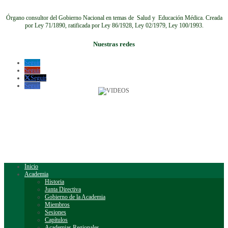
Órgano consultor del Gobierno Nacional en temas de Salud y Educación Médica.
Creada
por Ley 71/1890, ratificada por Ley 86/1928, Ley 02/1979, Ley 100/1993.
Nuestras redes
Seguir
Seguir
Seguir
Seguir
Inicio
Academia
Historia
Junta Directiva
Gobierno de la Academia
Miembros
Sesiones
Capítulos
Academias Regionales