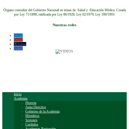
Órgano consultor del Gobierno Nacional en temas de Salud y Educación Médica.
Creada
por Ley 71/1890, ratificada por Ley 86/1928, Ley 02/1979, Ley 100/1993.
Nuestras redes
Seguir
Seguir
Seguir
Seguir
Inicio
Academia
Historia
Junta Directiva
Gobierno de la Academia
Miembros
Sesiones
Capítulos
Academias Regionales