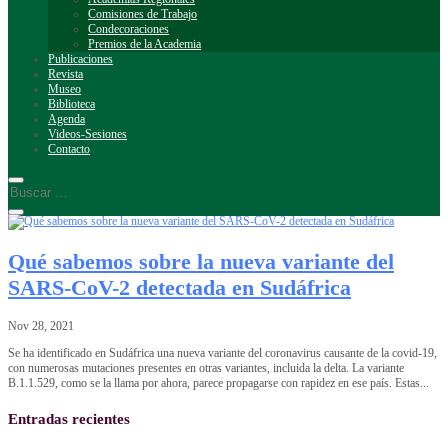
Comisiones de Trabajo
Condecoraciones
Premios de la Academia
Publicaciones
Revista
Museo
Biblioteca
Agenda
Videos-Sesiones
Contacto
Qué sabemos sobre la nueva variante del
SARS-CoV-2 detectada en Sudáfrica
Nov 28, 2021
Se ha identificado en Sudáfrica una nueva variante del coronavirus causante de la covid-19,
con numerosas mutaciones presentes en otras variantes, incluida la delta. La variante
B.1.1.529, como se la llama por ahora, parece propagarse con rapidez en ese país. Estas...
Entradas recientes