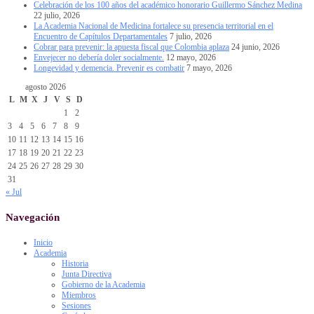
Celebración de los 100 años del académico honorario Guillermo Sánchez Medina
22 julio, 2026
La Academia Nacional de Medicina fortalece su presencia territorial en el
Encuentro de Capítulos Departamentales
7 julio, 2026
Cobrar para prevenir: la apuesta fiscal que Colombia aplaza
24 junio, 2026
Envejecer no debería doler socialmente.
12 mayo, 2026
Longevidad y demencia. Prevenir es combatir
7 mayo, 2026
agosto 2026
L
M
X
J
V
S
D
1
2
3
4
5
6
7
8
9
10
11
12
13
14
15
16
17
18
19
20
21
22
23
24
25
26
27
28
29
30
31
« Jul
Navegación
Inicio
Academia
Historia
Junta Directiva
Gobierno de la Academia
Miembros
Sesiones