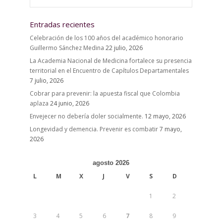
Entradas recientes
Celebración de los 100 años del académico honorario
Guillermo Sánchez Medina
22 julio, 2026
La Academia Nacional de Medicina fortalece su presencia
territorial en el Encuentro de Capítulos Departamentales
7 julio, 2026
Cobrar para prevenir: la apuesta fiscal que Colombia
aplaza
24 junio, 2026
Envejecer no debería doler socialmente.
12 mayo, 2026
Longevidad y demencia. Prevenir es combatir
7 mayo,
2026
agosto 2026
L
M
X
J
V
S
D
1
2
3
4
5
6
7
8
9