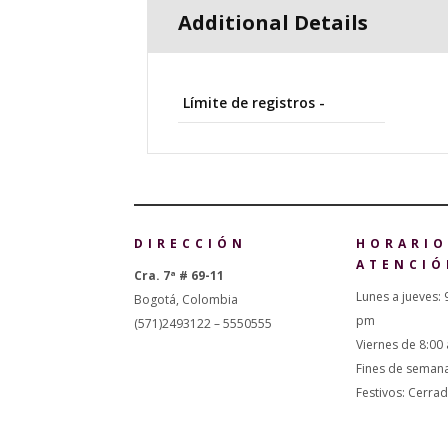
Additional Details
Límite de registros -
DIRECCIÓN
HORARIO
ATENCIÓ
Cra. 7ª # 69-11
Lunes a jueves: 
Bogotá, Colombia
pm
(571)2493122 – 5550555
Viernes de 8:00
Fines de seman
Festivos: Cerra