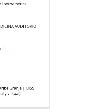
n Iberoamérica.
EDICINA AUDITORIO
uí.
ribe Granja | OISS
 y virtual).