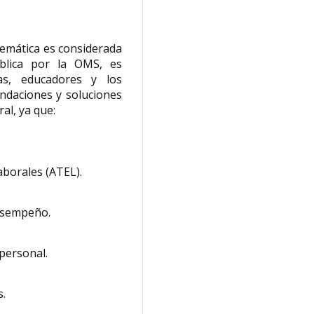
emática es considerada
blica por la OMS, es
as, educadores y los
endaciones y soluciones
ral, ya que:
aborales (ATEL).
desempeño.
personal.
s.