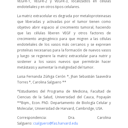
VEGFR-1, VEGFR-2 y VEGFR-3, localizados en células
endoteliales y en otros tipos celulares.
La matriz extracelular es degrada por metaloproteinasas
que liberadas y activadas por el tumor tienen como
objetivo abrir espacio al crecimiento tumoral, haciendo
que las células liberen VEGF y otros factores de
crecimiento angiogénico para que migren a las células
endoteliales de los vasos más cercanos y se expresen
proteínas necesarias para la formación de nuevos vasos
y luego se regenere la matriz extracelular para nutrir y
sostener a los vasos nuevos que permitirán hacer
metástasis y aumentar la malignidad del tumor.
Luisa Fernanda Zúñiga Cerón *, Jhan Sebastián Saavedra
Torres *, Carolina Salguero **
*Estudiantes del Programa de Medicina, Facultad de
Ciencias de la Salud, Universidad del Cauca, Popayán
**Bqm., Econ. PhD. Departamento de Biología Celular y
Molecular, Universidad de Harvard, Cambridge, USA.
Correspondencia: Dra. Carolina
Salguero:
csalguero@fas.harvard.edu