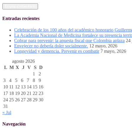
Entradas recientes
Celebración de los 100 años del académico honorario Guiller
La Academia Nacional de Medicina fortalece su presencia territ
Cobrar para prevenir: la apuesta fiscal que Colombia aplaza
24 
Envejecer no debería doler socialmente.
12 mayo, 2026
Longevidad y demencia. Prevenir es combatir
7 mayo, 2026
agosto 2026
L
M
X
J
V
S
D
1
2
3
4
5
6
7
8
9
10
11
12
13
14
15
16
17
18
19
20
21
22
23
24
25
26
27
28
29
30
31
« Jul
Navegación