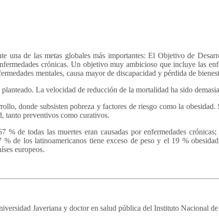
una de las metas globales más importantes: El Objetivo de Desarrollo
enfermedades crónicas. Un objetivo muy ambicioso que incluye las enfe
fermedades mentales, causa mayor de discapacidad y pérdida de bienest
o planteado. La velocidad de reducción de la mortalidad ha sido demasi
rollo, donde subsisten pobreza y factores de riesgo como la obesidad.
d, tanto preventivos como curativos.
67 % de todas las muertes eran causadas por enfermedades crónicas;
7 % de los latinoamericanos tiene exceso de peso y el 19 % obesidad.
aíses europeos.
ersidad Javeriana y doctor en salud pública del Instituto Nacional de