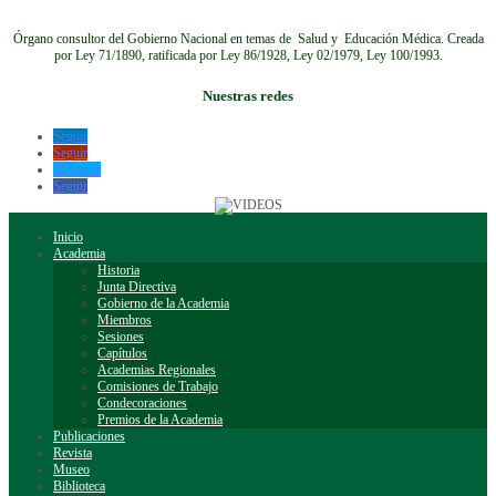
Órgano consultor del Gobierno Nacional en temas de Salud y Educación Médica.
Creada
por Ley 71/1890, ratificada por Ley 86/1928, Ley 02/1979, Ley 100/1993.
Nuestras redes
Seguir
Seguir
Seguir
Seguir
Inicio
Academia
Historia
Junta Directiva
Gobierno de la Academia
Miembros
Sesiones
Capítulos
Academias Regionales
Comisiones de Trabajo
Condecoraciones
Premios de la Academia
Publicaciones
Revista
Museo
Biblioteca