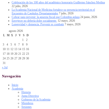
Celebración de los 100 años del académico honorario Guillermo Sánchez Medina
22 julio, 2026
La Academia Nacional de Medicina fortalece su presencia territorial en el
Encuentro de Capítulos Departamentales
7 julio, 2026
Cobrar para prevenir: la apuesta fiscal que Colombia aplaza
24 junio, 2026
Envejecer no debería doler socialmente.
12 mayo, 2026
Longevidad y demencia. Prevenir es combatir
7 mayo, 2026
agosto 2026
L
M
X
J
V
S
D
1
2
3
4
5
6
7
8
9
10
11
12
13
14
15
16
17
18
19
20
21
22
23
24
25
26
27
28
29
30
31
« Jul
Navegación
Inicio
Academia
Historia
Junta Directiva
Gobierno de la Academia
Miembros
Sesiones