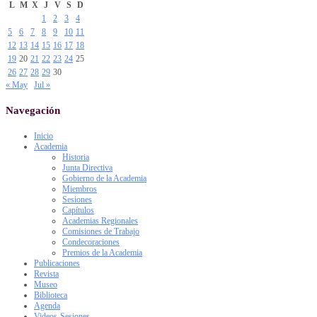
L
M
X
J
V
S
D
1
2
3
4
5
6
7
8
9
10
11
12
13
14
15
16
17
18
19
20
21
22
23
24
25
26
27
28
29
30
« May
Jul »
Navegación
Inicio
Academia
Historia
Junta Directiva
Gobierno de la Academia
Miembros
Sesiones
Capítulos
Academias Regionales
Comisiones de Trabajo
Condecoraciones
Premios de la Academia
Publicaciones
Revista
Museo
Biblioteca
Agenda
Videos-Sesiones