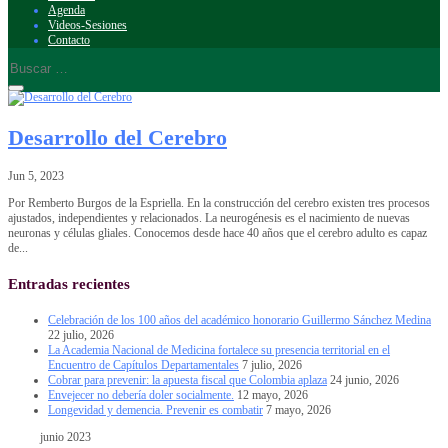
Agenda
Videos-Sesiones
Contacto
Desarrollo del Cerebro
Jun 5, 2023
Por Remberto Burgos de la Espriella. En la construcción del cerebro existen tres procesos
ajustados, independientes y relacionados. La neurogénesis es el nacimiento de nuevas
neuronas y células gliales. Conocemos desde hace 40 años que el cerebro adulto es capaz
de...
Entradas recientes
Celebración de los 100 años del académico honorario Guillermo Sánchez Medina
22 julio, 2026
La Academia Nacional de Medicina fortalece su presencia territorial en el
Encuentro de Capítulos Departamentales
7 julio, 2026
Cobrar para prevenir: la apuesta fiscal que Colombia aplaza
24 junio, 2026
Envejecer no debería doler socialmente.
12 mayo, 2026
Longevidad y demencia. Prevenir es combatir
7 mayo, 2026
junio 2023