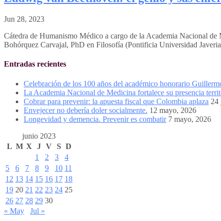
Jun 28, 2023
Cátedra de Humanismo Médico a cargo de la Academia Nacional de M
Bohórquez Carvajal, PhD en Filosofía (Pontificia Universidad Javeria
Entradas recientes
Celebración de los 100 años del académico honorario Guiller
La Academia Nacional de Medicina fortalece su presencia territ
Cobrar para prevenir: la apuesta fiscal que Colombia aplaza
24 
Envejecer no debería doler socialmente.
12 mayo, 2026
Longevidad y demencia. Prevenir es combatir
7 mayo, 2026
junio 2023
L
M
X
J
V
S
D
1
2
3
4
5
6
7
8
9
10
11
12
13
14
15
16
17
18
19
20
21
22
23
24
25
26
27
28
29
30
« May
Jul »