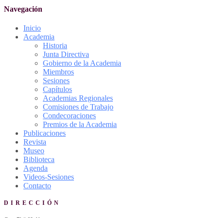
Navegación
Inicio
Academia
Historia
Junta Directiva
Gobierno de la Academia
Miembros
Sesiones
Capítulos
Academias Regionales
Comisiones de Trabajo
Condecoraciones
Premios de la Academia
Publicaciones
Revista
Museo
Biblioteca
Agenda
Videos-Sesiones
Contacto
DIRECCIÓN