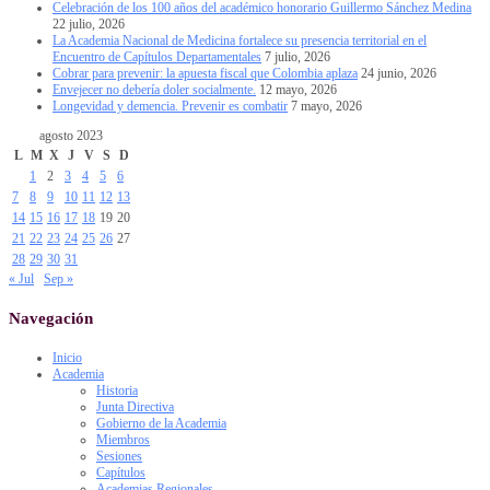
Celebración de los 100 años del académico honorario Guillermo Sánchez Medina
22 julio, 2026
La Academia Nacional de Medicina fortalece su presencia territorial en el
Encuentro de Capítulos Departamentales
7 julio, 2026
Cobrar para prevenir: la apuesta fiscal que Colombia aplaza
24 junio, 2026
Envejecer no debería doler socialmente.
12 mayo, 2026
Longevidad y demencia. Prevenir es combatir
7 mayo, 2026
agosto 2023
L
M
X
J
V
S
D
1
2
3
4
5
6
7
8
9
10
11
12
13
14
15
16
17
18
19
20
21
22
23
24
25
26
27
28
29
30
31
« Jul
Sep »
Navegación
Inicio
Academia
Historia
Junta Directiva
Gobierno de la Academia
Miembros
Sesiones
Capítulos
Academias Regionales