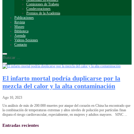
Comisiones de Trabajo
Condecoraciones
Premios de la Academia
Publicaciones
Revista
Museo
Biblioteca
Agenda
Videos-Sesiones
Contacto
El infarto mortal podría duplicarse por la
mezcla del calor y la alta contaminación
Ago 10, 2023
Un análisis de más de 200.000 muertes por ataque del corazón en China ha encontrado que
la combinación de temperaturas extremas y altos niveles de polución por partículas finas
dispara el riesgo cardiovascular, especialmente, en mujeres y adultos mayores. SINC ...
Entradas recientes