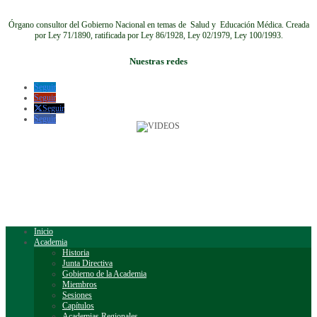
Órgano consultor del Gobierno Nacional en temas de Salud y Educación Médica.
Creada
por Ley 71/1890, ratificada por Ley 86/1928, Ley 02/1979, Ley 100/1993.
Nuestras redes
Seguir
Seguir
Seguir
Seguir
Inicio
Academia
Historia
Junta Directiva
Gobierno de la Academia
Miembros
Sesiones
Capítulos
Academias Regionales