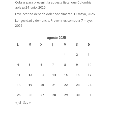
Cobrar para prevenir: la apuesta fiscal que Colombia
aplaza
24 junio, 2026
Envejecer no debería doler socialmente.
12 mayo, 2026
Longevidad y demencia. Prevenir es combatir
7 mayo,
2026
agosto 2025
L
M
X
J
V
S
D
1
2
3
4
5
6
7
8
9
10
11
12
13
14
15
16
17
18
19
20
21
22
23
24
25
26
27
28
29
30
31
« Jul
Sep »