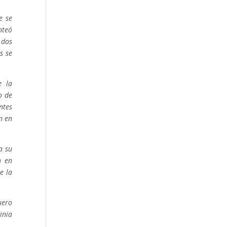
e se
nteó
 dos
s se
e la
o de
ntes
n en
a su
n en
e la
uero
inia