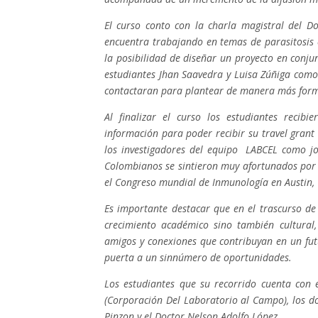
El curso conto con la charla magistral del D
encuentra trabajando en temas de parasitosis e
la posibilidad de diseñar un proyecto en conj
estudiantes Jhan Saavedra y Luisa Zúñiga como
contactaran para plantear de manera más form
Al finalizar el curso los estudiantes recib
información para poder recibir su travel gran
los investigadores del equipo LABCEL como jo
Colombianos se sintieron muy afortunados por 
el Congreso mundial de Inmunología en Austin,
Es importante destacar que en el trascurso de
crecimiento académico sino también cultural
amigos y conexiones que contribuyan en un futu
puerta a un sinnúmero de oportunidades.
Los estudiantes que su recorrido cuenta con
(Corporación Del Laboratorio al Campo), los do
Pinzon y el Doctor Nelson Adolfo López.