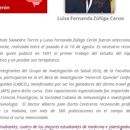
tian Saavedra Torres y Luisa Fernanda Zúñiga Cerón fueron seleccion
incke, realizada entre el pasado 6 al 10 de agosto. Es necesario reco
n quien publicó en 1891 el primer trabajo del estudio del líq
tico y un posible uso terapéutico.
ntegrantes del Grupo de Investigación en Salud (GIS), de la Faculta
a, participaron en la VII Beca de Investigación “Heinrich Quincke” confe
quídeo (LABCEL), beneficiados por ser los ganadores del último travel g
 (APS) para dicho curso. Esta capacitación especializada fue impartida
Ciencias Fisiológicas, la Sociedad Cubana de Inmunología e investigad
nmunología. El Doctor Alberto Juan Dorta Contreras reconocido prof
s de La Habana, con más de 380 publicaciones en el campo d
itosa el curso mencionado.
estudiantes; cuatro de los mejores estudiantes de medicina e investigado