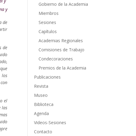
al y
Gobierno de la Academia
ma y
Miembros
a de
Sesiones
rtir
Capítulos
Academias Regionales
s de
Comisiones de Trabajo
uido
Condecoraciones
ado,
Premios de la Academia
rque
 los
Publicaciones
 con
Revista
Museo
o el
Biblioteca
 las
Agenda
amas
uido
Videos-Sesiones
mpre
Contacto