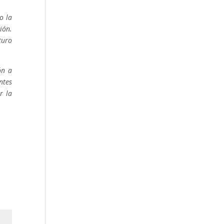
o la
ión.
turo
ón a
ntes
r la