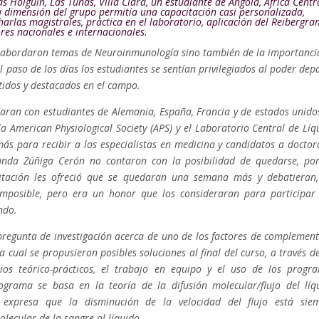
s Holguín, Las Tunas, Villa Clara, un estudiante de Angola, África Centr
 dimensión del grupo permitía una capacitación casi personalizada,
harlas magistrales, práctica en el laboratorio, aplicación del
Reibergra
ores nacionales e internacionales.
e abordaron temas de Neuroinmunología sino también de la importanci
l paso de los días los estudiantes se sentían privilegiados al poder depa
tidos y destacados en el campo.
raran con estudiantes de Alemania, España, Francia y de estados unido
 la
American Physiological Society (APS) y el Laboratorio Central de Líq
ás para recibir a los especialistas en medicina y candidatos a doctor
anda Zúñiga Cerón no contaron con la posibilidad de quedarse, po
citación les ofreció que se quedaran una semana más y debatieran,
 imposible, pero era un honor que los consideraran para participar
ndo.
regunta de investigación acerca de uno de los factores de complement
 cual se propusieron posibles soluciones al final del curso, a través de
ios teórico-prácticos, el trabajo en equipo y el uso de los progr
grama se basa en la teoría de la difusión molecular/flujo del líq
l expresa que la disminución de la velocidad del flujo está sie
ecular de la sangre al líquido.