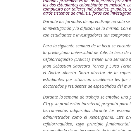
cubanos provenientes de las diferentes provincia
los dos estudiantes colombianos en mención. La
compuesta por talleres individuales, grupales, c
otros sistemas de análisis, foros con investigad
Durante las jornadas de aprendizaje no solo s
la investigación y la difusión de la misma. Con e
con estudiantes e investigadores tan comprome
Para la siguiente semana de la beca se encont
la privilegiada universidad de Yale, la beca de
Cefalorraquídeo (LABCEL), tienen una semana m
Jhan Sebastian Saavedra Torres y Luisa Fern
el
Doctor Alberto Dorta director de la capa
estudiantes por situación académica les fue
doctorados y residentes de especialidad del mu
Durante la semana de trabajo se entablo una p
C1q y su producción intratecal, pregunta para la
herramientas adquiridas durante los escenar
administrados como el Reibergrama. Este pro
cefalorraquídeo, cuyo principio fundamenta
acompañada de un incremento de la difusión mol