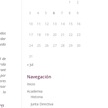
1
2
3
4
5
6
7
8
9
10
11
12
13
14
15
16
ados
17
18
19
20
21
22
23
rdar
uido
24
25
26
27
28
29
30
31
d de
rida
« Jul
rant
 por
Navegación
ores
Inicio
esor
Academia
e la
Historia
Junta Directiva
res