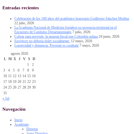
Entradas recientes
Celebración de los 100 años del académico honorario Guillermo Sánchez Medina
22 julio, 2026
La Academia Nacional de Medicina fortalece su presencia territorial en el
Encuentro de Capítulos Departamentales
7 julio, 2026
Cobrar para prevenir: la apuesta fiscal que Colombia aplaza
24 junio, 2026
Envejecer no debería doler socialmente.
12 mayo, 2026
Longevidad y demencia. Prevenir es combatir
7 mayo, 2026
agosto 2026
L
M
X
J
V
S
D
1
2
3
4
5
6
7
8
9
10
11
12
13
14
15
16
17
18
19
20
21
22
23
24
25
26
27
28
29
30
31
« Jul
Navegación
Inicio
Academia
Historia
Junta Directiva