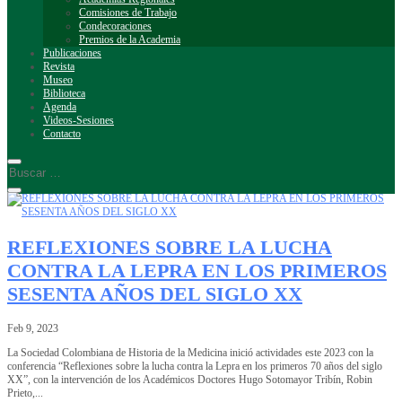
Comisiones de Trabajo
Condecoraciones
Premios de la Academia
Publicaciones
Revista
Museo
Biblioteca
Agenda
Videos-Sesiones
Contacto
REFLEXIONES SOBRE LA LUCHA
CONTRA LA LEPRA EN LOS PRIMEROS
SESENTA AÑOS DEL SIGLO XX
Feb 9, 2023
La Sociedad Colombiana de Historia de la Medicina inició actividades este 2023 con la
conferencia “Reflexiones sobre la lucha contra la Lepra en los primeros 70 años del siglo
XX”, con la intervención de los Académicos Doctores Hugo Sotomayor Tribín, Robin
Prieto,...