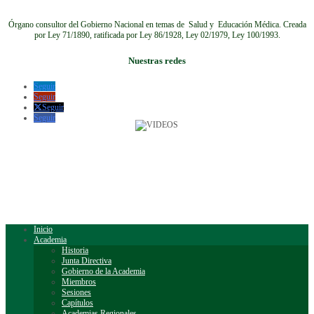
Órgano consultor del Gobierno Nacional en temas de Salud y Educación Médica.
Creada
por Ley 71/1890, ratificada por Ley 86/1928, Ley 02/1979, Ley 100/1993.
Nuestras redes
Seguir
Seguir
Seguir
Seguir
Inicio
Academia
Historia
Junta Directiva
Gobierno de la Academia
Miembros
Sesiones
Capítulos
Academias Regionales