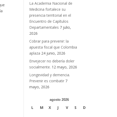
La Academia Nacional de
que
Medicina fortalece su
ía
presencia territorial en el
Encuentro de Capítulos
Departamentales
7 julio,
2026
Cobrar para prevenir: la
apuesta fiscal que Colombia
aplaza
24 junio, 2026
Envejecer no debería doler
socialmente.
12 mayo, 2026
Longevidad y demencia.
Prevenir es combatir
7
mayo, 2026
agosto 2026
L
M
X
J
V
S
D