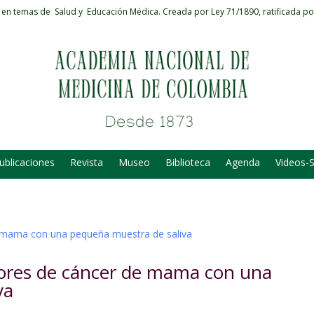
 en temas de Salud y Educación Médica.
Creada por Ley 71/1890, ratificada po
ublicaciones
Revista
Museo
Biblioteca
Agenda
Videos-
ores de cáncer de mama con una
va