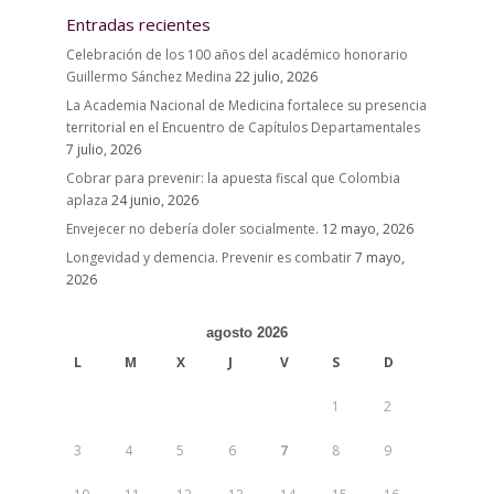
Entradas recientes
Celebración de los 100 años del académico honorario
Guillermo Sánchez Medina
22 julio, 2026
La Academia Nacional de Medicina fortalece su presencia
territorial en el Encuentro de Capítulos Departamentales
7 julio, 2026
Cobrar para prevenir: la apuesta fiscal que Colombia
aplaza
24 junio, 2026
Envejecer no debería doler socialmente.
12 mayo, 2026
Longevidad y demencia. Prevenir es combatir
7 mayo,
2026
agosto 2026
L
M
X
J
V
S
D
1
2
3
4
5
6
7
8
9