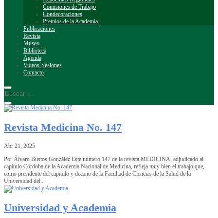
Comisiones de Trabajo
Condecoraciones
Premios de la Academia
Publicaciones
Revista
Museo
Biblioteca
Agenda
Videos-Sesiones
Contacto
Revista Medicina No. 147
Abr 21, 2025
Por Álvaro Bustos González Este número 147 de la revista MEDICINA, adjudicado al
capítulo Córdoba de la Academia Nacional de Medicina, refleja muy bien el trabajo que,
como presidente del capítulo y decano de la Facultad de Ciencias de la Salud de la
Universidad del...
Universidad y Academia