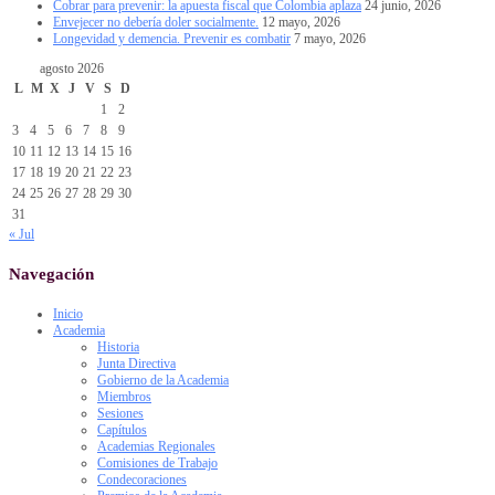
Cobrar para prevenir: la apuesta fiscal que Colombia aplaza
24 junio, 2026
Envejecer no debería doler socialmente.
12 mayo, 2026
Longevidad y demencia. Prevenir es combatir
7 mayo, 2026
agosto 2026
L
M
X
J
V
S
D
1
2
3
4
5
6
7
8
9
10
11
12
13
14
15
16
17
18
19
20
21
22
23
24
25
26
27
28
29
30
31
« Jul
Navegación
Inicio
Academia
Historia
Junta Directiva
Gobierno de la Academia
Miembros
Sesiones
Capítulos
Academias Regionales
Comisiones de Trabajo
Condecoraciones