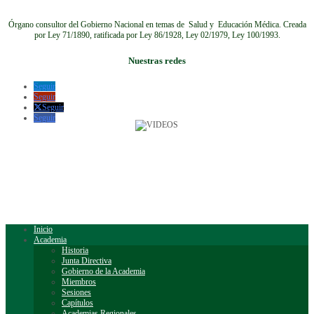
Órgano consultor del Gobierno Nacional en temas de Salud y Educación Médica.
Creada
por Ley 71/1890, ratificada por Ley 86/1928, Ley 02/1979, Ley 100/1993.
Nuestras redes
Seguir
Seguir
Seguir
Seguir
Inicio
Academia
Historia
Junta Directiva
Gobierno de la Academia
Miembros
Sesiones
Capítulos
Academias Regionales